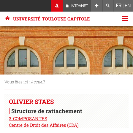
FR
|
EN
INTRANET
UNIVERSITÉ TOULOUSE CAPITOLE
Vous êtes ici :
Accueil
OLIVIER STAES
Structure de rattachement
3-COMPOSANTES
Centre de Droit des Affaires (CDA)