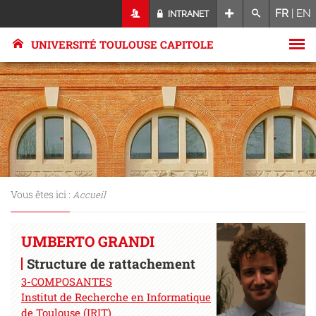
FR
|
EN
INTRANET
UNIVERSITÉ TOULOUSE CAPITOLE
Vous êtes ici :
Accueil
UMBERTO GRANDI
Structure de rattachement
3-COMPOSANTES
Institut de Recherche en Informatique
de Toulouse (IRIT)