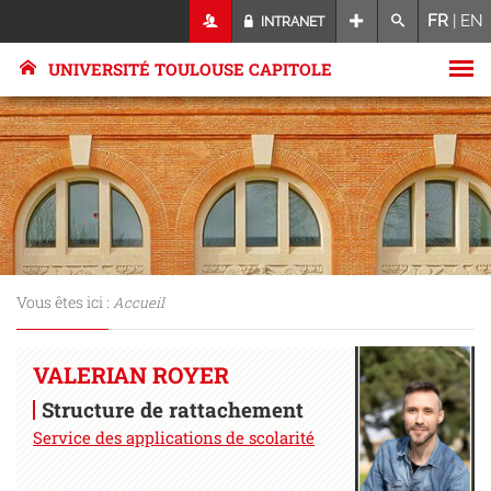
FR
|
EN
INTRANET
UNIVERSITÉ TOULOUSE CAPITOLE
Vous êtes ici :
Accueil
VALERIAN ROYER
Structure de rattachement
Service des applications de scolarité