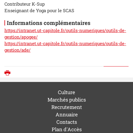
Contributeur K-Sup
Enseignant de Yoga pour le SCAS
Informations complémentaires
https://intranet.ut-capitole.fr/outils-numeriques/outils-de-
gestion/apogee/
https://intranet.ut-capitole.fr/outils-numeriques/outils-de-
gestion/ade/
Imprimer
Culture
Marchés publics
Recrutement
Annuaire
Contacts
Plan d'Accès