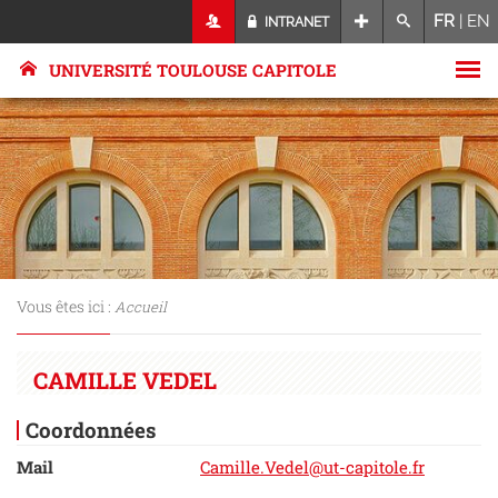
FR
|
EN
INTRANET
UNIVERSITÉ TOULOUSE CAPITOLE
Vous êtes ici :
Accueil
CAMILLE VEDEL
Coordonnées
Mail
Camille.Vedel@ut-capitole.fr