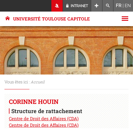
FR
|
EN
INTRANET
UNIVERSITÉ TOULOUSE CAPITOLE
Vous êtes ici :
Accueil
CORINNE HOUIN
Structure de rattachement
Centre de Droit des Affaires (CDA)
Centre de Droit des Affaires (CDA)