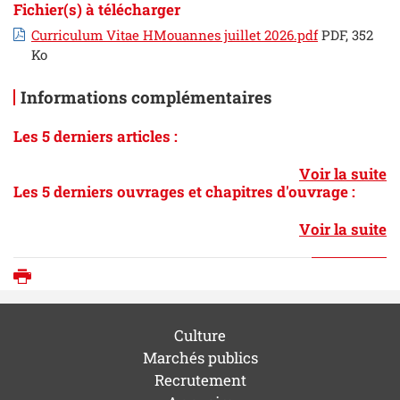
Fichier(s) à télécharger
Curriculum Vitae HMouannes juillet 2026.pdf
PDF, 352
Ko
Informations complémentaires
Les 5 derniers articles :
Voir la suite
Les 5 derniers ouvrages et chapitres d'ouvrage :
Voir la suite
Imprimer
Culture
Marchés publics
Recrutement