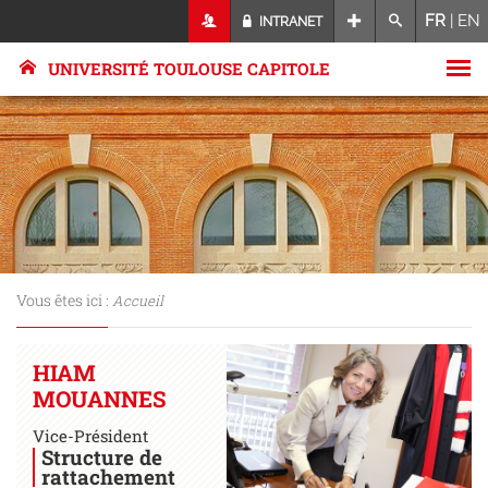
FR
|
EN
INTRANET
UNIVERSITÉ TOULOUSE CAPITOLE
Vous êtes ici :
Accueil
HIAM
MOUANNES
Vice-Président
Structure de
rattachement