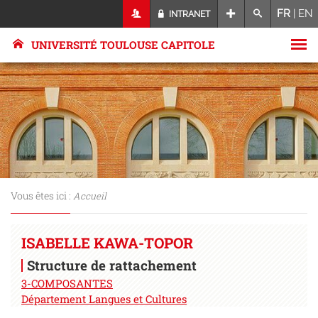
FR
|
EN
INTRANET
UNIVERSITÉ TOULOUSE CAPITOLE
Vous êtes ici :
Accueil
ISABELLE KAWA-TOPOR
Structure de rattachement
3-COMPOSANTES
Département Langues et Cultures