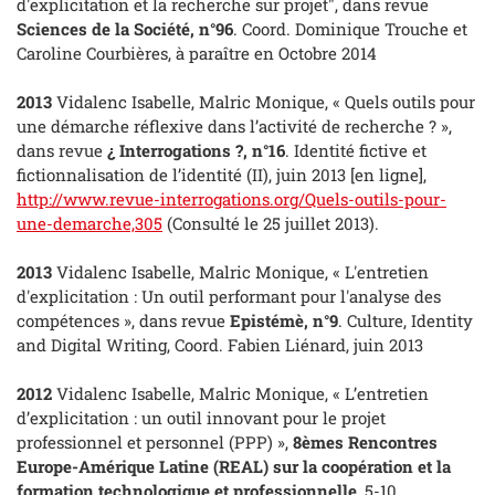
d'explicitation et la recherche sur projet", dans revue
Sciences de la Société, n°96
. Coord. Dominique Trouche et
Caroline Courbières, à paraître en Octobre 2014
2013
Vidalenc Isabelle, Malric Monique, « Quels outils pour
une démarche réflexive dans l’activité de recherche ? »,
dans revue
¿
Interrogations
?, n°16
. Identité fictive et
fictionnalisation de l’identité (II), juin 2013 [en ligne],
http://www.revue-
interrogations
.org/Quels-
outils-pour-
une-demarche,305
(Consulté le 25 juillet 2013).
2013
Vidalenc Isabelle, Malric Monique, « L'entretien
d'explicitation : Un outil performant pour l'analyse des
compétences », dans revue
Epistémè, n°9
. Culture, Identity
and Digital Writing, Coord. Fabien Liénard, juin 2013
2012
Vidalenc Isabelle, Malric Monique, « L’entretien
d’explicitation : un outil innovant pour le projet
professionnel et personnel (PPP) »,
8èmes Rencontres
Europe-Amérique Latine (REAL) sur la coopération et la
formation technologique et professionnelle
, 5-10