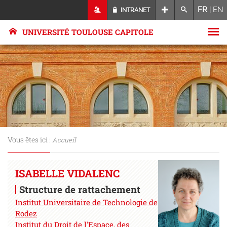
FR
|
EN
INTRANET
UNIVERSITÉ TOULOUSE CAPITOLE
Vous êtes ici :
Accueil
ISABELLE VIDALENC
Structure de rattachement
Institut Universitaire de Technologie de
Rodez
Institut du Droit de l'Espace, des