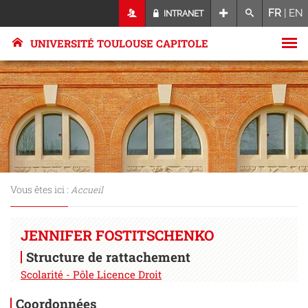
FR
|
EN
INTRANET
UNIVERSITÉ TOULOUSE CAPITOLE
Vous êtes ici :
Accueil
JENNIFER FOSTITSCHENKO
Structure de rattachement
Scolarité - Pôle Licence Droit
Coordonnées