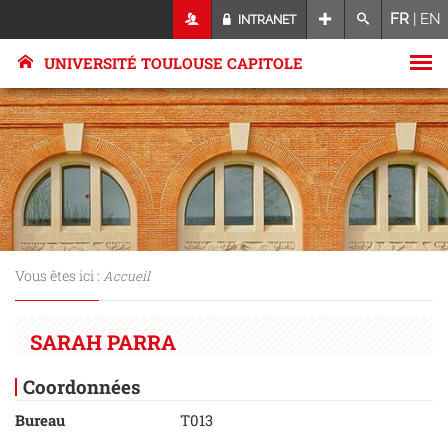
FR
|
EN
INTRANET
UNIVERSITÉ TOULOUSE CAPITOLE
Vous êtes ici :
Accueil
SARAH PARRA
Coordonnées
Bureau
T013