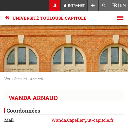
FR
|
EN
INTRANET
UNIVERSITÉ TOULOUSE CAPITOLE
Vous êtes ici :
Accueil
WANDA ARNAUD
Coordonnées
Mail
Wanda.Capeller@ut-capitole.fr