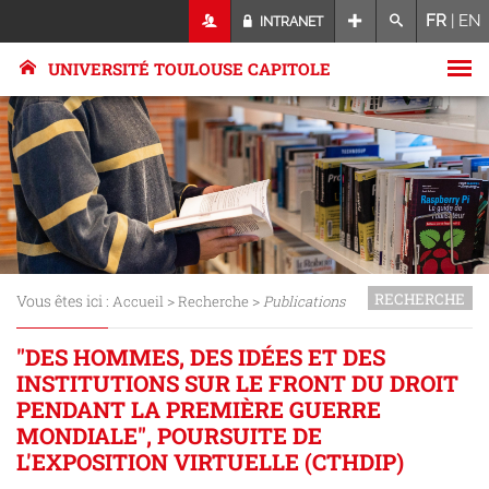
FR
|
EN
INTRANET
UNIVERSITÉ TOULOUSE CAPITOLE
RECHERCHE
Vous êtes ici :
>
>
Accueil
Recherche
Publications
"DES HOMMES, DES IDÉES ET DES
INSTITUTIONS SUR LE FRONT DU DROIT
PENDANT LA PREMIÈRE GUERRE
MONDIALE", POURSUITE DE
L'EXPOSITION VIRTUELLE (CTHDIP)