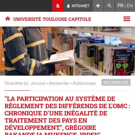
FR
|
EN
INTRANET
UNIVERSITÉ TOULOUSE CAPITOLE
RECHERCHE
Vous êtes ici :
>
>
Accueil
Recherche
Publications
"LA PARTICIPATION AU SYSTÈME DE
RÈGLEMENT DES DIFFÉRENDS DE L'OMC :
CHRONIQUE D'UNE INÉGALITÉ DE
TRAITEMENT DES PAYS EN
DÉVELOPPEMENT.", GRÉGOIRE
BAKANDEJA MUKENGE, IRDEIC