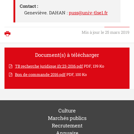
Contact :
Geneviève. DAHAN :
puss@univ-tlse1.fr
Mis à jour le 25 mars 2019
Imprimer
Document(s) à télécharger
TB recherche juridique ifr:23-2016.pdf
PDF, 139 Ko
Bon de commande 2016.pdf
PDF, 100 Ko
Culture
Marchés publics
Recrutement
Annuaire