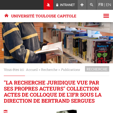
FR
|
EN
INTRANET
UNIVERSITÉ TOULOUSE CAPITOLE
RECHERCHE
Vous êtes ici :
>
>
Accueil
Recherche
Publications
"LA RECHERCHE JURIDIQUE VUE PAR
SES PROPRES ACTEURS" COLLECTION
ACTES DE COLLOQUE DE L'IFR SOUS LA
DIRECTION DE BERTRAND SERGUES