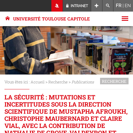
FR
|
EN
INTRANET
UNIVERSITÉ TOULOUSE CAPITOLE
RECHERCHE
Vous êtes ici :
>
>
Accueil
Recherche
Publications
LA SÉCURITÉ : MUTATIONS ET
INCERTITUDES SOUS LA DIRECTION
SCIENTIFIQUE DE MUSTAPHA AFROUKH,
CHRISTOPHE MAUBERNARD ET CLAIRE
VIAL, AVEC LA CONTRIBUTION DE
NATHALIE DE GROVE-VALDEYRON ET