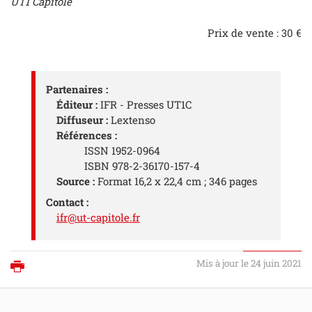
UT1 Capitole
Prix de vente : 30 €
Partenaires :
Éditeur
:
IFR - Presses UT1C
Diffuseur :
Lextenso
Références :
ISSN 1952-0964
ISBN 978-2-36170-157-4
Source :
Format 16,2 x 22,4 cm ; 346 pages
Contact :
ifr@ut-capitole.fr
Mis à jour le 24 juin 2021
Imprimer