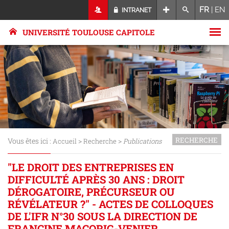
FR
|
EN
INTRANET
UNIVERSITÉ TOULOUSE CAPITOLE
RECHERCHE
Vous êtes ici :
>
>
Accueil
Recherche
Publications
"LE DROIT DES ENTREPRISES EN
DIFFICULTÉ APRÈS 30 ANS : DROIT
DÉROGATOIRE, PRÉCURSEUR OU
RÉVÉLATEUR ?" - ACTES DE COLLOQUES
DE L'IFR N°30 SOUS LA DIRECTION DE
FRANCINE MACORIG-VENIER