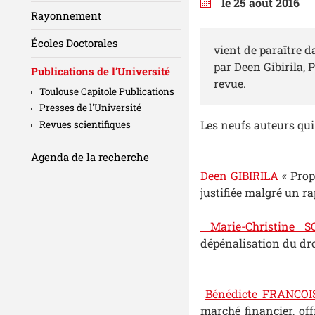
le 25 août 2016
Rayonnement
Écoles Doctorales
vient de paraître da
par Deen Gibirila, 
Publications de l’Université
revue.
Toulouse Capitole Publications
Presses de l'Université
Les neufs auteurs qui
Revues scientifiques
Agenda de la recherche
Deen GIBIRILA
« Propo
justifiée malgré un r
Marie-Christine 
dépénalisation du dro
Bénédicte FRANCOI
marché financier, off