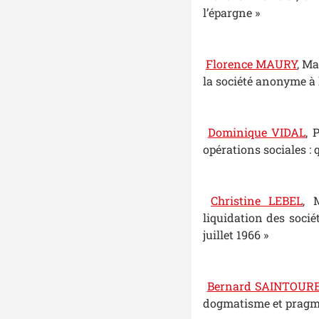
l’épargne »
Florence MAURY
, Ma
la société anonyme à l
D
ominique VIDAL
, 
opérations sociales : q
Christine LEBEL
, 
liquidation des sociét
juillet 1966 »
Bernard SAINTOUR
dogmatisme et pragm