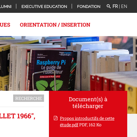
FR
|
EN
LUMNI
EXECUTIVE EDUCATION
FONDATION
QUES
ORIENTATION / INSERTION
RECHERCHE
Document(s) à
télécharger
LET 1966",
Propos introductifs de cette
étude.pdf
PDF, 162 Ko