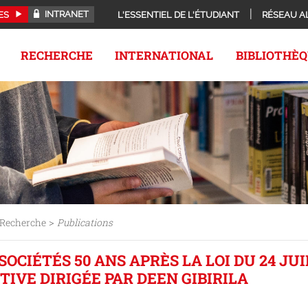
INTRANET
ES
L'ESSENTIEL DE L'ÉTUDIANT
RÉSEAU A
RECHERCHE
INTERNATIONAL
BIBLIOTHÈ
>
Recherche
Publications
SOCIÉTÉS 50 ANS APRÈS LA LOI DU 24 JUIL
IVE DIRIGÉE PAR DEEN GIBIRILA