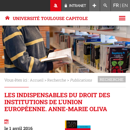
FR
|
EN
INTRANET
UNIVERSITÉ TOULOUSE CAPITOLE
RECHERCHE
Vous êtes ici :
>
>
Accueil
Recherche
Publications
LES INDISPENSABLES DU DROIT DES
INSTITUTIONS DE L'UNION
EUROPÉENNE. ANNE-MARIE OLIVA
le 1 avril 2016