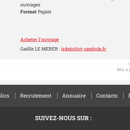
ouvrages
Format
Papier
Acheter l'ouvrage
Gaëlle LE MERER :
irdeic@ut-capitole.fr
Mis à 
lics
Recrutement
Annuaire
Contacts
SUIVEZ-NOUS SUR :