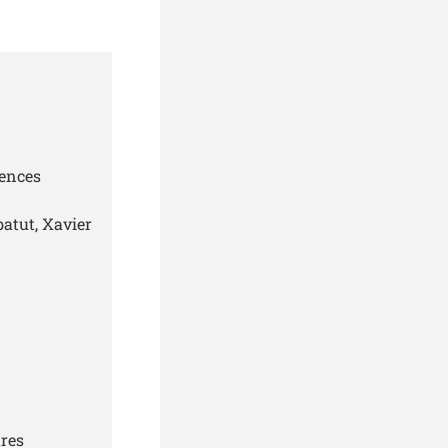
gences
batut, Xavier
tres