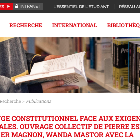
INTRANET
ES
L'ESSENTIEL DE L'ÉTUDIANT
RÉSEAU A
RECHERCHE
INTERNATIONAL
BIBLIOTHÈ
>
Recherche
Publications
JUGE CONSTITUTIONNEL FACE AUX EXIGE
LES. OUVRAGE COLLECTIF DE PIERRE E
IER MAGNON, WANDA MASTOR AVEC LA