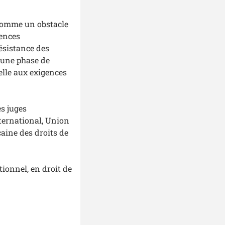
é comme un obstacle
gences
ésistance des
à une phase de
elle aux exigences
es juges
ternational, Union
aine des droits de
utionnel, en droit de