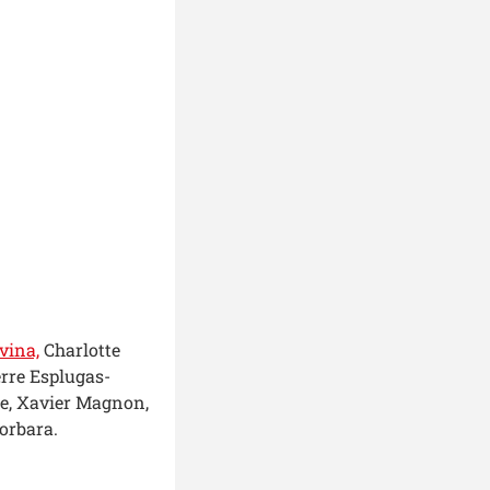
vina,
Charlotte
erre Esplugas-
de, Xavier Magnon,
orbara.