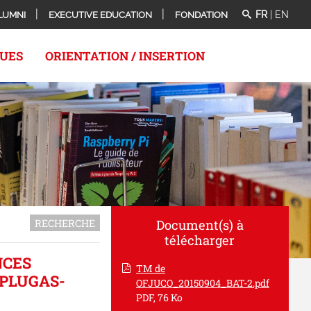
FR
|
EN
LUMNI
EXECUTIVE EDUCATION
FONDATION
QUES
ORIENTATION / INSERTION
RECHERCHE
Document(s) à
télécharger
NCES
TM de
SPLUGAS-
OFJUCO_20150904_BAT-2.pdf
PDF, 76 Ko