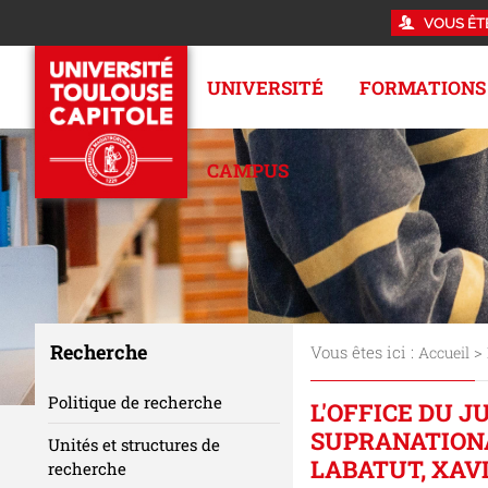
VOUS ÊT
UNIVERSITÉ
FORMATIONS
CAMPUS
Recherche
Vous êtes ici :
>
Accueil
Politique de recherche
L'OFFICE DU 
SUPRANATIONA
Unités et structures de
LABATUT, XAV
recherche