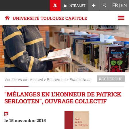
FR
|
EN
INTRANET
UNIVERSITÉ TOULOUSE CAPITOLE
RECHERCHE
Vous êtes ici :
>
>
Accueil
Recherche
Publications
"MÉLANGES EN L'HONNEUR DE PATRICK
SERLOOTEN", OUVRAGE COLLECTIF
le 15 novembre 2015