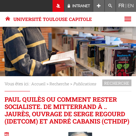
FR
|
EN
INTRANET
UNIVERSITÉ TOULOUSE CAPITOLE
RECHERCHE
Vous êtes ici :
>
>
Accueil
Recherche
Publications
PAUL QUILÈS OU COMMENT RESTER
SOCIALISTE. DE MITTERRAND À ..
JAURÈS, OUVRAGE DE SERGE REGOURD
(IDETCOM) ET ANDRÉ CABANIS (CTHDIP)