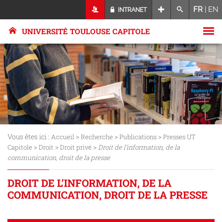
FR
|
EN
INTRANET
UNIVERSITÉ TOULOUSE CAPITOLE
Vous êtes ici :
>
>
>
Accueil
Recherche
Publications
Presses UT
>
>
>
Capitole
Droit
Droit privé
Droit de l’information, de la
communication, droit de la presse
DROIT DE L’INFORMATION, DE LA
COMMUNICATION, DROIT DE LA PRESSE