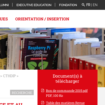
FR
|
EN
LUMNI
EXECUTIVE EDUCATION
FONDATION
QUES
ORIENTATION / INSERTION
Document(s) à
> CTHDIP >
télécharger
Bon de commande 2015.pdf
RECHERCHE
PDF, 100 Ko
Table des matières Revue
CE ET AU