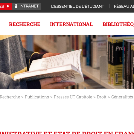
INTRANET
ES
L'ESSENTIEL DE L'ÉTUDIANT
RÉSEAU A
RECHERCHE
INTERNATIONAL
BIBLIOTHÈ
>
>
>
>
Recherche
Publications
Presses UT Capitole
Droit
Généralités
INISTRATIVE ET ETAT DE DROIT EN FRAN