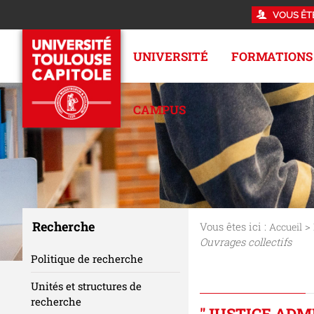
VOUS ÊT
UNIVERSITÉ
FORMATIONS
CAMPUS
Recherche
Vous êtes ici :
>
Accueil
Ouvrages collectifs
Politique de recherche
Unités et structures de
recherche
"JUSTICE ADM