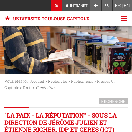
FR
|
EN
INTRANET
UNIVERSITÉ TOULOUSE CAPITOLE
Vous êtes ici :
>
>
>
Accueil
Recherche
Publications
Presses UT
>
>
Capitole
Droit
Généralités
RECHERCHE
"LA PAIX - LA RÉPUTATION" - SOUS LA
DIRECTION DE JÉRÔME JULIEN ET
ÉTIENNE RICHER, IDP ET CERES (ICT)