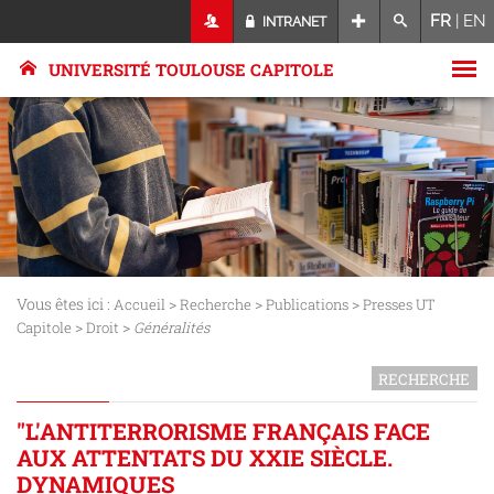
FR
|
EN
INTRANET
UNIVERSITÉ TOULOUSE CAPITOLE
Vous êtes ici :
>
>
>
Accueil
Recherche
Publications
Presses UT
>
>
Capitole
Droit
Généralités
RECHERCHE
"L'ANTITERRORISME FRANÇAIS FACE
AUX ATTENTATS DU XXIE SIÈCLE.
DYNAMIQUES