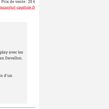
Prix de vente : 25 €
puss@ut-capitole.fr
play avec les
ean Davallon.
ion d'un