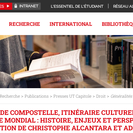
INTRANET
ES
L'ESSENTIEL DE L'ÉTUDIANT
RÉSEAU A
RECHERCHE
INTERNATIONAL
BIBLIOTHÈ
>
>
>
>
Recherche
Publications
Presses UT Capitole
Droit
Généralités
 DE COMPOSTELLE, ITINÉRAIRE CULTUR
 MONDIAL : HISTOIRE, ENJEUX ET PERSP
CTION DE CHRISTOPHE ALCANTARA ET AD