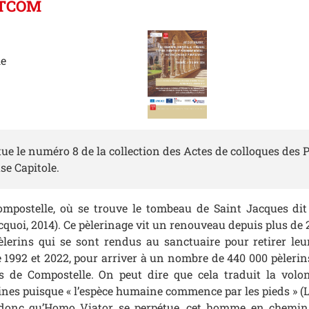
ETCOM
le
ue le numéro 8 de la collection des Actes de colloques des 
se Capitole.
ompostelle, où se trouve le tombeau de Saint Jacques dit
cquoi, 2014). Ce pèlerinage vit un renouveau depuis plus de 2
lerins qui se sont rendus au sanctuaire pour retirer leu
e 1992 et 2022, pour arriver à un nombre de 440 000 pèlerin
ns de Compostelle. On peut dire que cela traduit la vol
ines puisque « l’espèce humaine commence par les pieds » (
 donc qu’Homo Viator se perpétue, cet homme en chemin 