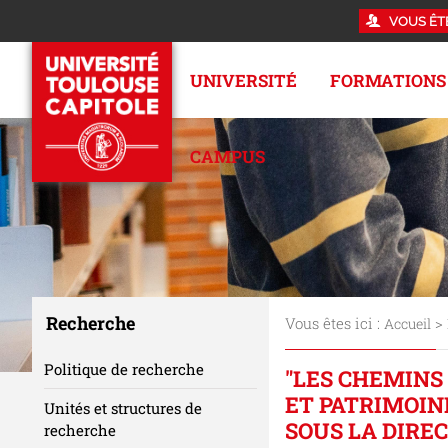
VOUS ÊT
UNIVERSITÉ
FORMATIONS
CAMPUS
Recherche
Vous êtes ici :
>
Accueil
Politique de recherche
"LES CHEMINS
ET PATRIMOINE
Unités et structures de
SOUS LA DIRE
recherche