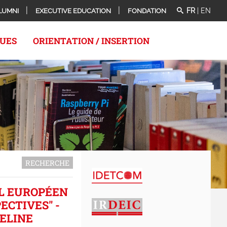
FR
|
EN
LUMNI
EXECUTIVE EDUCATION
FONDATION
QUES
ORIENTATION / INSERTION
RECHERCHE
EL EUROPÉEN
ECTIVES" -
ELINE