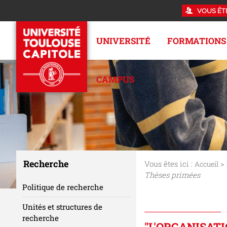
VOUS ÊT
UNIVERSITÉ
FORMATIONS
CAMPUS
Recherche
Vous êtes ici :
>
Accueil
Thèses primées
Politique de recherche
Unités et structures de
recherche
"L'ORGANISATI