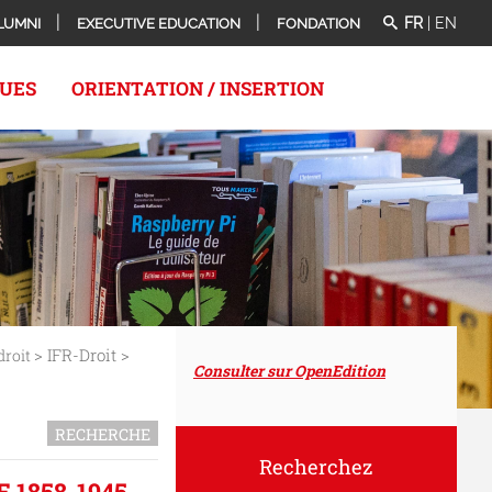
FR
|
EN
LUMNI
EXECUTIVE EDUCATION
FONDATION
QUES
ORIENTATION / INSERTION
> IFR-Droit >
droit
Consulter sur OpenEdition
RECHERCHE
Recherchez
1858-1945 -