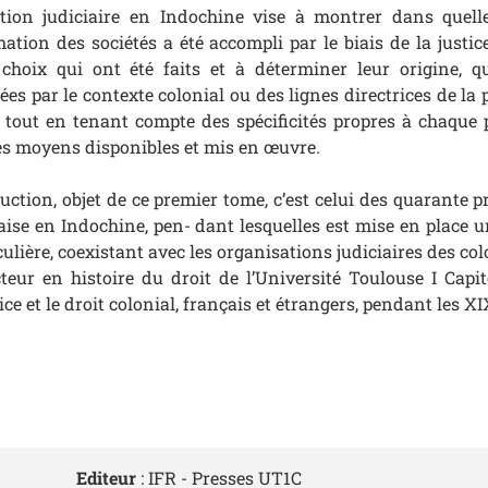
sation judiciaire en Indochine vise à montrer dans quell
tion des sociétés a été accompli par le biais de la justic
hoix qui ont été faits et à déterminer leur origine, qu
es par le contexte colonial ou des lignes directrices de la p
, tout en tenant compte des spécificités propres à chaque
des moyens disponibles et mis en œuvre.
uction, objet de ce premier tome, c’est celui des quarante p
̧aise en Indochine, pen- dant lesquelles est mise en place u
culière, coexistant avec les organisations judiciaires des colo
eur en histoire du droit de l’Université Toulouse I Capit
ce et le droit colonial, français et étrangers, pendant les XI
Editeur
: IFR - Presses UT1C