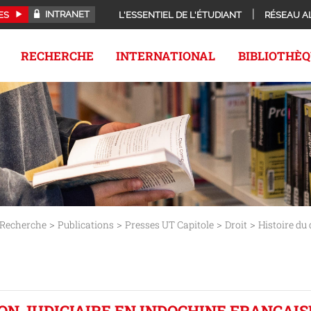
INTRANET
ES
L'ESSENTIEL DE L'ÉTUDIANT
RÉSEAU A
RECHERCHE
INTERNATIONAL
BIBLIOTHÈ
>
>
>
>
Recherche
Publications
Presses UT Capitole
Droit
Histoire du 
ON JUDICIAIRE EN INDOCHINE FRANÇAISE 