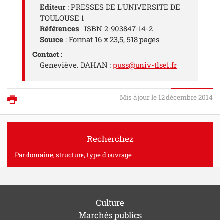
Editeur
: PRESSES DE L'UNIVERSITE DE
TOULOUSE 1
Références
: ISBN 2-903847-14-2
Source
: Format 16 x 23,5, 518 pages
Contact :
Geneviève. DAHAN :
puss@univ-tlse1.fr
Mis à jour le 12 décembre 2014
Imprimer
Recherchez
Par domaine, structure, type d'ouvrage
Culture
Marchés publics