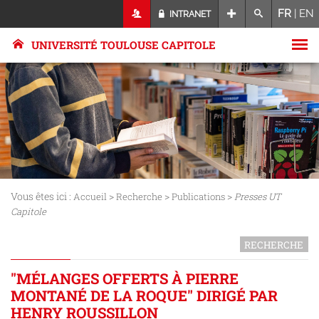
FR
|
EN
INTRANET
UNIVERSITÉ TOULOUSE CAPITOLE
Vous êtes ici :
>
>
>
Accueil
Recherche
Publications
Presses UT
Capitole
RECHERCHE
"MÉLANGES OFFERTS À PIERRE
MONTANÉ DE LA ROQUE" DIRIGÉ PAR
HENRY ROUSSILLON