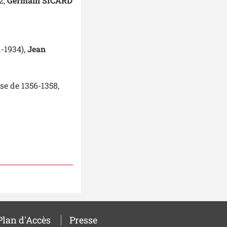
2,
Germain SICARD
1-1934),
Jean
ise de 1356-1358,
Plan d'Accès
Presse