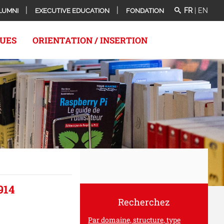
FR
|
EN
LUMNI
EXECUTIVE EDUCATION
FONDATION
QUES
ORIENTATION / INSERTION
914
Recherchez
Par domaine, structure, type