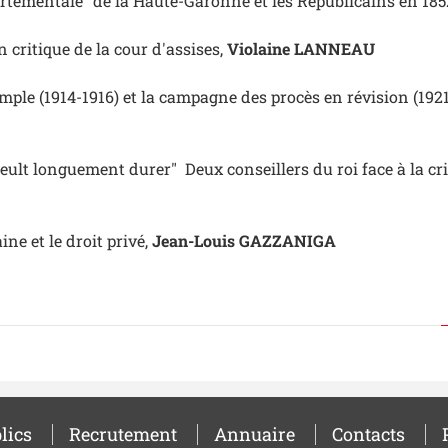
tementale" de la Haute-Garonne et les Républicains en 185
 critique de la cour d'assises,
Violaine LANNEAU
emple (1914-1916) et la campagne des procès en révision (192
 peult longuement durer"
Deux conseillers du roi face à la cr
ine et le droit privé,
Jean-Louis GAZZANIGA
lics
Recrutement
Annuaire
Contacts