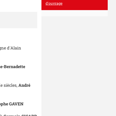
d'ouvrage
gne
d'Alain
e-Bernadette
e siècles,
André
tophe GAVEN