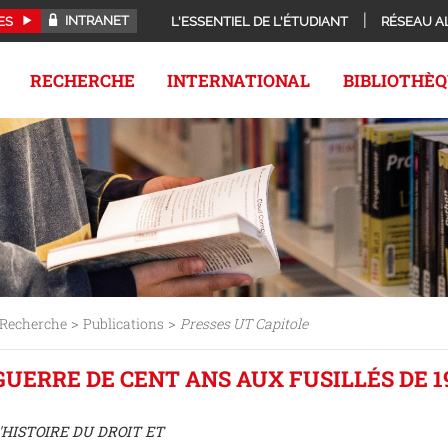
INTRANET
ES
L'ESSENTIEL DE L'ÉTUDIANT
RÉSEAU A
RECHERCHE
INTERNATIONAL
BIBLIOTHÈ
>
>
Recherche
Publications
Presses UT Capitole
A GUERRE DE CENT ANS AUX FUSILLÉS DE 1
'HISTOIRE DU DROIT ET