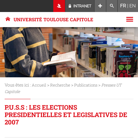
FR
|
EN
INTRANET
UNIVERSITÉ TOULOUSE CAPITOLE
Vous êtes ici :
>
>
>
Accueil
Recherche
Publications
Presses UT
Capitole
P.U.S.S : LES ELECTIONS
PRESIDENTIELLES ET LEGISLATIVES DE
2007