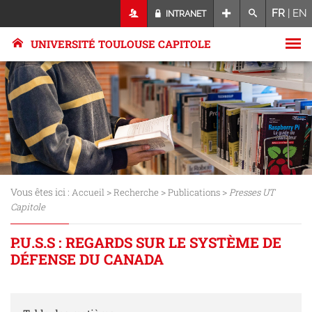
FR
|
EN
INTRANET
UNIVERSITÉ TOULOUSE CAPITOLE
Vous êtes ici :
>
>
>
Accueil
Recherche
Publications
Presses UT
Capitole
P.U.S.S : REGARDS SUR LE SYSTÈME DE
DÉFENSE DU CANADA