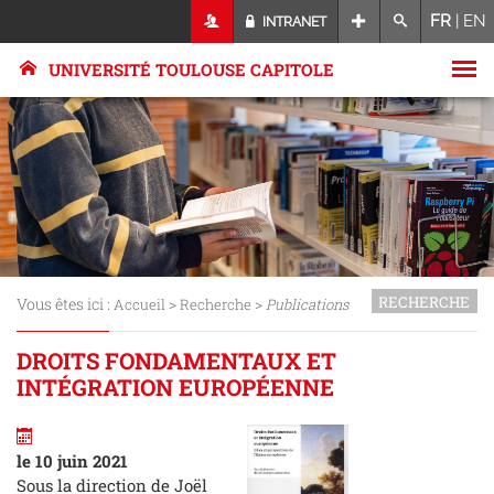
FR
|
EN
INTRANET
UNIVERSITÉ TOULOUSE CAPITOLE
RECHERCHE
Vous êtes ici :
>
>
Accueil
Recherche
Publications
DROITS FONDAMENTAUX ET
INTÉGRATION EUROPÉENNE
le 10 juin 2021
Sous la direction de Joël