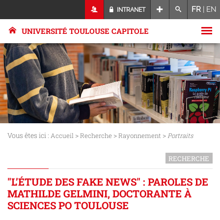
FR
|
EN
INTRANET
UNIVERSITÉ TOULOUSE CAPITOLE
Vous êtes ici :
>
>
>
Accueil
Recherche
Rayonnement
Portraits
RECHERCHE
"L’ÉTUDE DES FAKE NEWS" : PAROLES DE
MATHILDE GELMINI, DOCTORANTE À
SCIENCES PO TOULOUSE