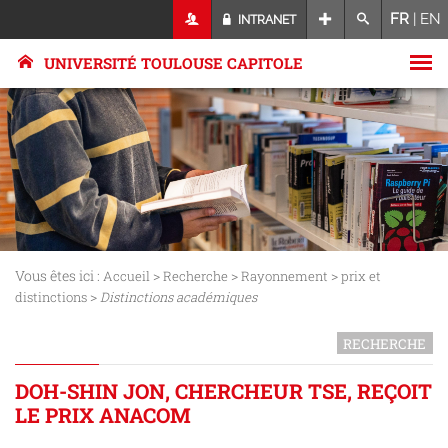
FR
|
EN
INTRANET
UNIVERSITÉ TOULOUSE CAPITOLE
Vous êtes ici :
>
>
>
Accueil
Recherche
Rayonnement
prix et
>
distinctions
Distinctions académiques
RECHERCHE
DOH-SHIN JON, CHERCHEUR TSE, REÇOIT
LE PRIX ANACOM