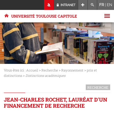
FR
|
EN
INTRANET
UNIVERSITÉ TOULOUSE CAPITOLE
Vous êtes ici :
>
>
>
Accueil
Recherche
Rayonnement
prix et
>
distinctions
Distinctions académiques
RECHERCHE
JEAN-CHARLES ROCHET, LAURÉAT D'UN
FINANCEMENT DE RECHERCHE