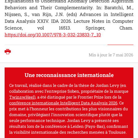
Explanations to Understand Anomaly Detection Algorithm
Behaviors and Their Complementarity. In: Baratchi, M.,
Nijssen, S., van Rijn, J.N. (eds) Advances in Intelligent
Data Analysis XXIV. IDA 2026. Lecture Notes in Computer
Science, vol 16513. Springer, Cham.
https://doi.org/10.1007/978-3-032-23833-7_10
Imprimer
Mis à jour le 7 mai 2026
Une reconnaissance internationale
Ce travail, réalisé dans le cadre de la thèse de Jordan Levy (en
collaboration avec l’entreprise Soben, propriétaire de la marque
TwinswHeel
), a été distingué par le Frontier Prize lors de la
conférence internationale Intelligent Data Analysis 2026
. Ce
prix met à l’honneur les contributions les plus visionnaires du
domaine, privilégiant l’innovation scientifique plutôt que la
seule performance technique. Jordan Levy a présenté ses
résultats lors de la conférence à Leiden (Pays-Bas), confirmant
la visibilité internationale des recherches menées à Toulouse.