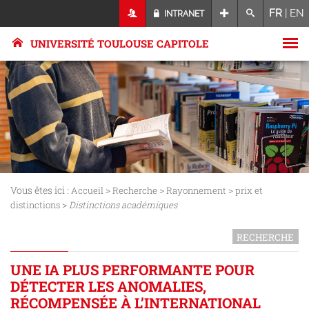
FR
|
EN
INTRANET
UNIVERSITÉ TOULOUSE CAPITOLE
Vous êtes ici :
>
>
>
Accueil
Recherche
Rayonnement
prix et
>
distinctions
Distinctions académiques
RECHERCHE
UNE IA PLUS PERFORMANTE POUR
DÉTECTER LES ANOMALIES,
RÉCOMPENSÉE À L’INTERNATIONAL