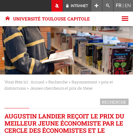
FR
|
EN
INTRANET
UNIVERSITÉ TOULOUSE CAPITOLE
Vous êtes ici :
>
>
>
Accueil
Recherche
Rayonnement
prix et
>
distinctions
Jeunes chercheurs et prix de thèse
RECHERCHE
AUGUSTIN LANDIER REÇOIT LE PRIX DU
MEILLEUR JEUNE ÉCONOMISTE PAR LE
CERCLE DES ÉCONOMISTES ET LE