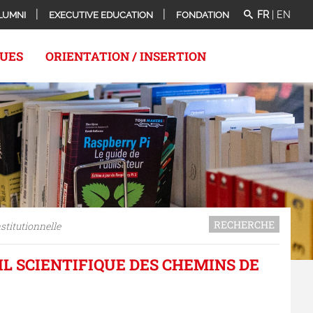
FR
|
EN
LUMNI
EXECUTIVE EDUCATION
FONDATION
QUES
ORIENTATION / INSERTION
RECHERCHE
titutionnelle
 SCIENTIFIQUE DES CHEMINS DE