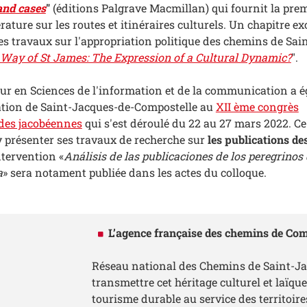
 and cases
"
(éditions Palgrave Macmillan) qui fournit la pre
érature sur les routes et itinéraires culturels. Un chapitre exc
 travaux sur l'appropriation politique des chemins de Sain
e Way of St James: The Expression of a Cultural Dynamic?
".
ur en Sciences de l'information et de la communication a 
dation de Saint-Jacques-de-Compostelle au
XII ème congrès
udes jacobéennes
qui s'est déroulé du 22 au 27 mars 2022. Ce
'y présenter ses travaux de recherche sur
les publications de
tervention «
Análisis de las publicaciones de los peregrinos
a
» sera notament publiée dans les actes du colloque.
L’agence française des chemins de Com
Réseau national des Chemins de Saint-Jac
transmettre cet héritage culturel et laïq
tourisme durable au service des territoires