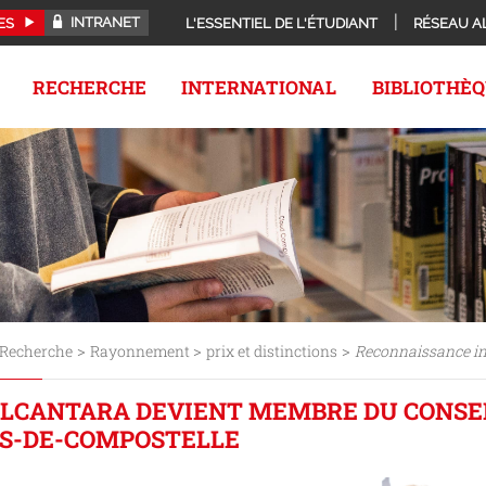
INTRANET
ES
L'ESSENTIEL DE L'ÉTUDIANT
RÉSEAU A
RECHERCHE
INTERNATIONAL
BIBLIOTHÈ
>
>
>
Recherche
Rayonnement
prix et distinctions
Reconnaissance ins
LCANTARA DEVIENT MEMBRE DU CONSEIL
ES-DE-COMPOSTELLE