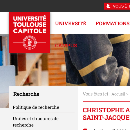
VOUS ÊT
UNIVERSITÉ
FORMATIONS
CAMPUS
Recherche
Vous êtes ici :
>
Accueil
Politique de recherche
CHRISTOPHE A
SAINT-JACQU
Unités et structures de
recherche