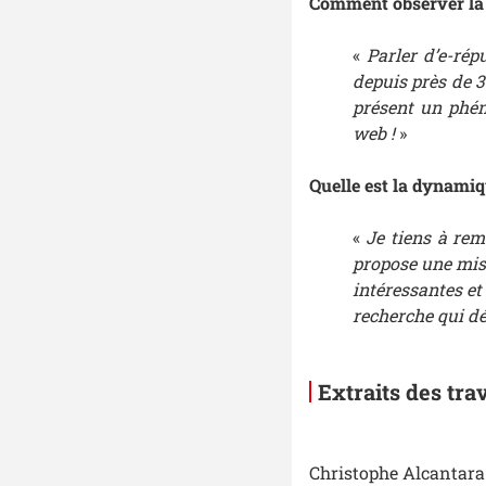
Comment observer la 
«
Parler d’e-rép
depuis près de 30
présent un phén
web !
»
Quelle est la dynamiq
«
Je tiens à rem
propose une mise
intéressantes et
recherche qui dé
Extraits des tr
Christophe Alcantara