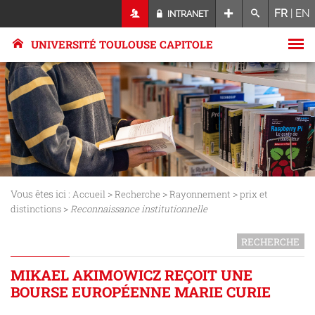
FR
|
EN
INTRANET
UNIVERSITÉ TOULOUSE CAPITOLE
Vous êtes ici :
>
>
>
Accueil
Recherche
Rayonnement
prix et
>
distinctions
Reconnaissance institutionnelle
RECHERCHE
MIKAEL AKIMOWICZ REÇOIT UNE
BOURSE EUROPÉENNE MARIE CURIE