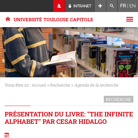
FR
|
EN
INTRANET
UNIVERSITÉ TOULOUSE CAPITOLE
Vous êtes ici :
>
>
Accueil
Recherche
Agenda de la recherche
RECHERCHE
PRÉSENTATION DU LIVRE: "THE INFINITE
ALPHABET" PAR CESAR HIDALGO