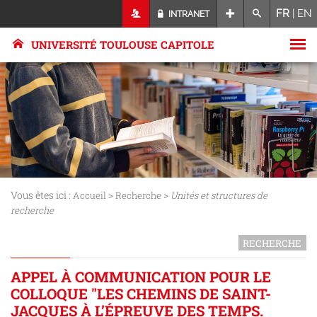
FR
|
EN
INTRANET
UNIVERSITÉ TOULOUSE CAPITOLE
Vous êtes ici :
>
>
Accueil
Recherche
Unités et structures de
recherche
RECHERCHE
APPEL À COMMUNICATION POUR LE
COLLOQUE "LES CHEMINS DE SAINT-
JACQUES À L’ÉPREUVE DES TEMPS.