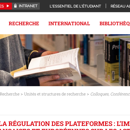
INTRANET
ES
L'ESSENTIEL DE L'ÉTUDIANT
RÉSEAU A
RECHERCHE
INTERNATIONAL
BIBLIOTHÈ
>
>
Recherche
Unités et structures de recherche
Colloques, Conférenc
LA RÉGULATION DES PLATEFORMES : L’IM