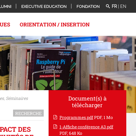
FR
|
EN
LUMNI
EXECUTIVE EDUCATION
FONDATION
QUES
ORIENTATION / INSERTION
Document(s) à
es, Séminaires
télécharger
RECHERCHE
Programmes.pdf
PDF, 1 Mo
1-Affiche conférence A3.pdf
PACT DES
PDF, 648 Ko