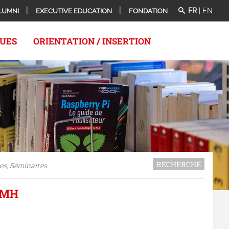
FR
|
EN
LUMNI
EXECUTIVE EDUCATION
FONDATION
QUES
ORIENTATION / INSERTION
RECHERCHE
es, Séminaires
IMH