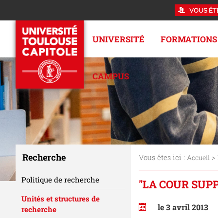
VOUS ÊT
UNIVERSITÉ
FORMATIONS
CAMPUS
Recherche
Vous êtes ici :
>
Accueil
Politique de recherche
"LA COUR SUP
Unités et structures de
le 3 avril 2013
recherche