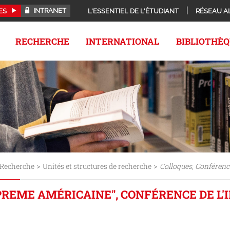
INTRANET
ES
L'ESSENTIEL DE L'ÉTUDIANT
RÉSEAU A
RECHERCHE
INTERNATIONAL
BIBLIOTHÈ
>
>
Recherche
Unités et structures de recherche
Colloques, Conférenc
PREME AMÉRICAINE", CONFÉRENCE DE L'