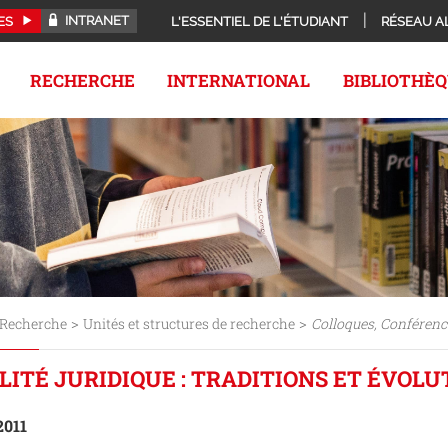
INTRANET
ES
L'ESSENTIEL DE L'ÉTUDIANT
RÉSEAU A
RECHERCHE
INTERNATIONAL
BIBLIOTHÈ
>
>
Recherche
Unités et structures de recherche
Colloques, Conférenc
ITÉ JURIDIQUE : TRADITIONS ET ÉVOLUT
2011