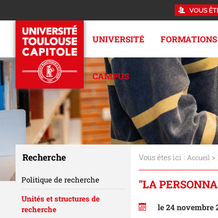
VOUS ÊT
UNIVERSITÉ
FORMATIONS
CAMPUS
Recherche
Vous êtes ici :
>
Accueil
Politique de recherche
"LA PERSONNAL
Unités et structures de
le 24 novembre 
recherche