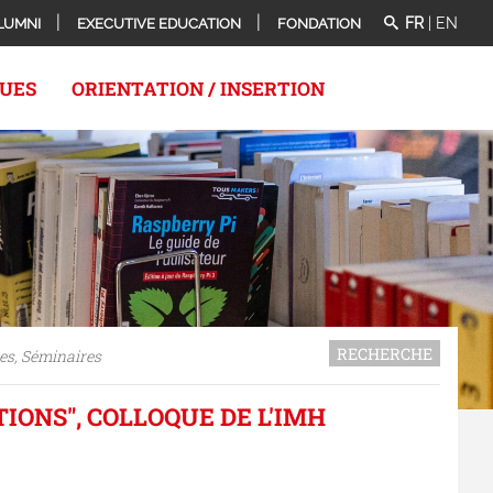
FR
|
EN
LUMNI
EXECUTIVE EDUCATION
FONDATION
QUES
ORIENTATION / INSERTION
RECHERCHE
es, Séminaires
IONS", COLLOQUE DE L'IMH