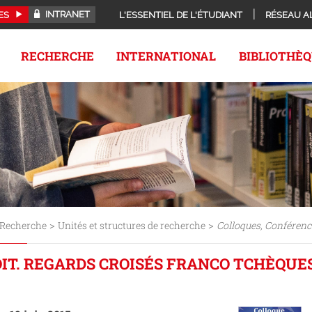
INTRANET
ES
L'ESSENTIEL DE L'ÉTUDIANT
RÉSEAU A
RECHERCHE
INTERNATIONAL
BIBLIOTHÈ
>
>
Recherche
Unités et structures de recherche
Colloques, Conférenc
ROIT. REGARDS CROISÉS FRANCO TCHÈQUE