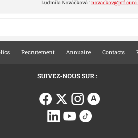
Ludmila Nováčková :
novackov@prf.cuni.
lics
Recrutement
Annuaire
Contacts
SUIVEZ-NOUS SUR :