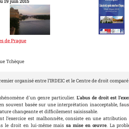
au 19 juin 2015
es de Prague
ue Tchèque
premier organisé entre l’IRDEIC et le Centre de droit comparé
 phénomène d'un genre particulier.
L'abus de droit est l’e
ien souvent basée sur une interprétation inacceptable, fausse
ature changeante et difficilement saisissable.
dont l’exercice est malhonnête, consiste en une attributio
as le droit en lui-même mais
sa mise en œuvre
. La probl