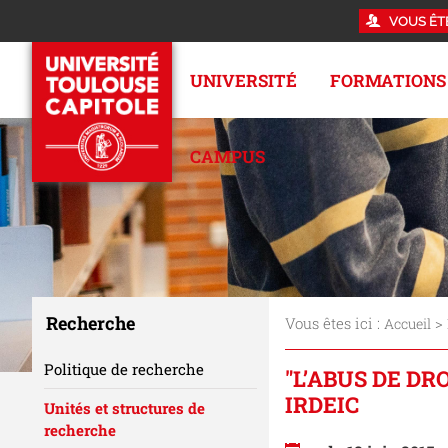
VOUS ÊT
UNIVERSITÉ
FORMATIONS
CAMPUS
Recherche
Vous êtes ici :
>
Accueil
Politique de recherche
"L’ABUS DE D
IRDEIC
Unités et structures de
recherche