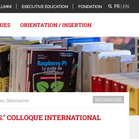
FR
|
EN
LUMNI
EXECUTIVE EDUCATION
FONDATION
QUES
ORIENTATION / INSERTION
RECHERCHE
es, Séminaires
S." COLLOQUE INTERNATIONAL