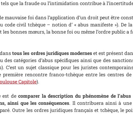
els que la fraude ou l’intimidation contribue à l’incertitude
de mauvaise foi dans l’application d’un droit peut être constit
 du code civil tchèque – notion d’ « abus manifeste »). De l
et les bonnes mœurs, la bonne foi ou même l’ordre public a fa
e dans
tous les ordres juridiques modernes
et est présent dan
u des catégories d’abus spécifiques ainsi que des sanction
). C’est un sujet classique pour les juristes contemporain
e première rencontre franco-tchèque entre les centres de
oulouse Capitole
).
e est de
comparer la description du phénomène de l’abus d
ons, ainsi que les conséquences
. Il contribuera ainsi à un
aré. Outre les ordres juridiques français et tchèque, le p