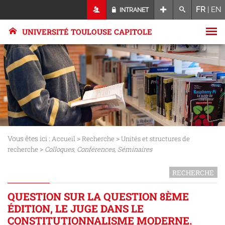
FR
|
EN
INTRANET
UNIVERSITÉ TOULOUSE CAPITOLE
Vous êtes ici :
>
>
Accueil
Recherche
Unités et structures de
>
recherche
Colloques, Conférences, Séminaires
RECHERCHE
QUESTION SUR LA QUESTION 8ÈME
ÉDITION, LE JUGE DANS LE
CONSTITUTIONNALISME MODERNE.