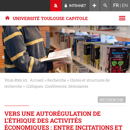
FR
|
EN
INTRANET
UNIVERSITÉ TOULOUSE CAPITOLE
Vous êtes ici :
>
>
Accueil
Recherche
Unités et structures de
>
recherche
Colloques, Conférences, Séminaires
RECHERCHE
VERS UNE AUTORÉGULATION DE
L’ÉTHIQUE DES ACTIVITÉS
ÉCONOMIQUES : ENTRE INCITATIONS ET