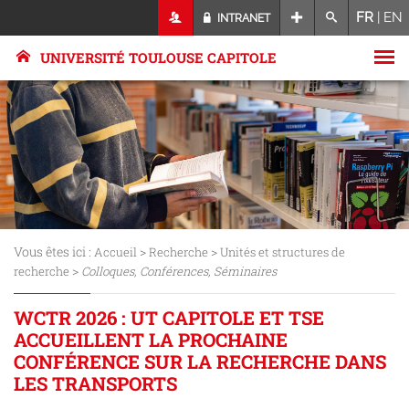
FR
|
EN
INTRANET
UNIVERSITÉ TOULOUSE CAPITOLE
Vous êtes ici :
>
>
Accueil
Recherche
Unités et structures de
>
recherche
Colloques, Conférences, Séminaires
WCTR 2026 : UT CAPITOLE ET TSE
ACCUEILLENT LA PROCHAINE
CONFÉRENCE SUR LA RECHERCHE DANS
LES TRANSPORTS