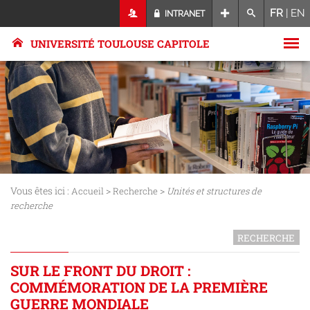
FR
|
EN
INTRANET
UNIVERSITÉ TOULOUSE CAPITOLE
Vous êtes ici :
>
>
Accueil
Recherche
Unités et structures de
recherche
RECHERCHE
SUR LE FRONT DU DROIT :
COMMÉMORATION DE LA PREMIÈRE
GUERRE MONDIALE