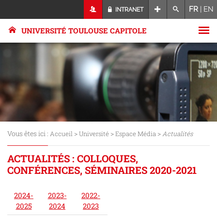
FR
|
EN
INTRANET
UNIVERSITÉ TOULOUSE CAPITOLE
Vous êtes ici :
>
>
>
Accueil
Université
Espace Média
Actualités
ACTUALITÉS : COLLOQUES,
CONFÉRENCES, SÉMINAIRES 2020-2021
2024-
2023-
2022-
2025
2024
2023