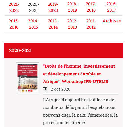
2018-
2017-
2016-
2021-
2020-
2019-
2019
2018
2017
2022
2021
2020
2015-
2014-
2013-
2012-
2011-
Archives
2016
2015
2014
2013
2012
2020-2021
"Droits de l'homme, investissement
et développement durable en
Afrique", Workshop IFR-UTELIB
2 oct 2020
L’Afrique d’aujourd’hui fait face à de
nombreux défis parmi lesquels nous
pouvons citer, la paix, l’émergence, la
protection les libertés